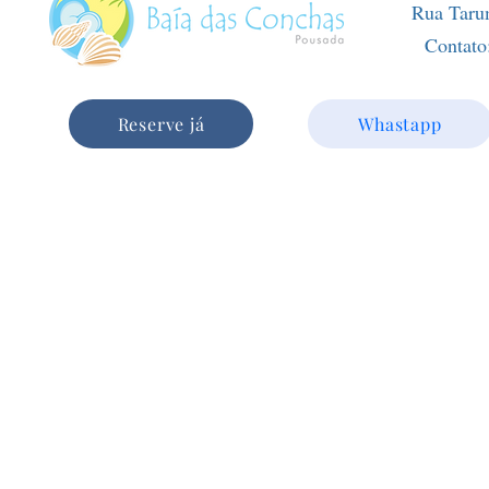
Rua Tarum
Contato
Reserve já
Whastapp