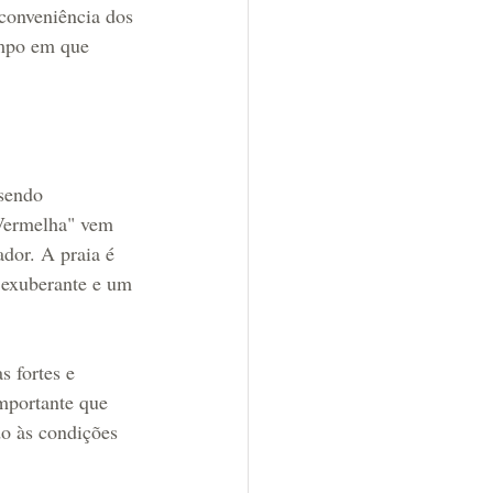
conveniência dos 
empo em que 
sendo 
Vermelha" vem 
dor. A praia é 
 exuberante e um 
 fortes e 
importante que 
o às condições 